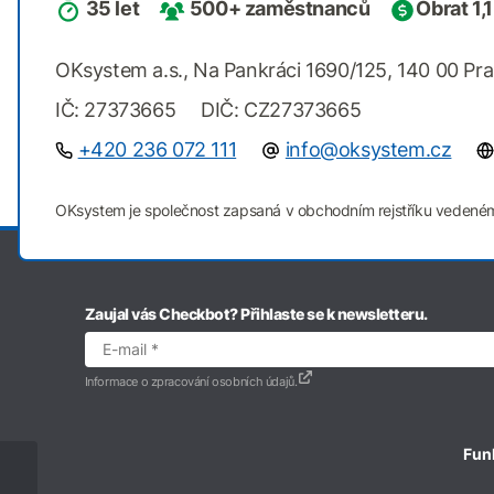
35 let
500+ zaměstnanců
Obrat 1,
OKsystem a.s., Na Pankráci 1690/125, 140 00 Pr
IČ: 27373665 DIČ: CZ27373665
+420 236 072 111
info@oksystem.cz
OKsystem je společnost zapsaná v obchodním rejstříku vedeném
Zaujal vás Checkbot? Přihlaste se k newsletteru.
Informace o zpracování osobních údajů.
Fun