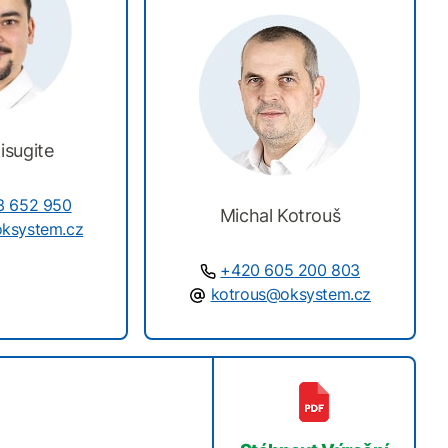
isugite
3 652 950
Michal Kotrouš
oksystem.cz
+420 605 200 803
kotrous@oksystem.cz