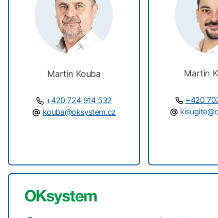
Martin K
Martin Kouba
+420 70
+420 724 914 532
kisugite@
kouba@oksystem.cz