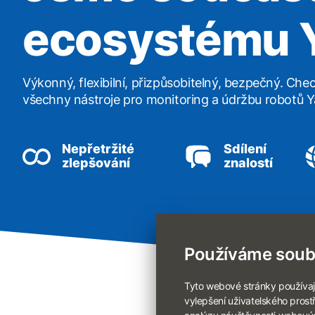
ecosystému 
Výkonný, flexibilní, přizpůsobitelný, bezpečný. C
všechny nástroje pro monitoring a údržbu robotů 
Nepřetržité
Sdílení
zlepšování
znalostí
Používáme soub
Tyto webové stránky používají
vylepšení uživatelského pros
analýzy návštěvnosti webových