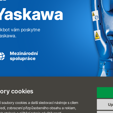
Yaskawa
heckbot vám poskytne
Yaskawa.
Mezinárodní
spolupráce
ory cookies
 soubory cookies a další sledovací nástroje s cílem
Up
tředí, zobrazení přizpůsobeného obsahu a reklam,
 stránek a zjištění zdroje návštěvnosti.