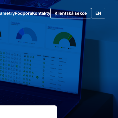
rametry
Podpora
Kontakty
Klientská sekce
EN