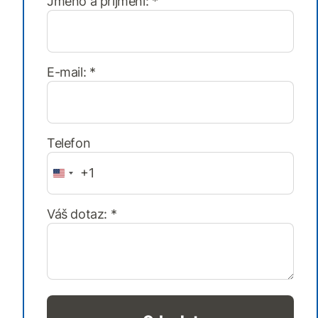
Jméno a příjmení: *
E-mail: *
E-mail: *
Telefon
+1
Firma: *
Váš dotaz: *