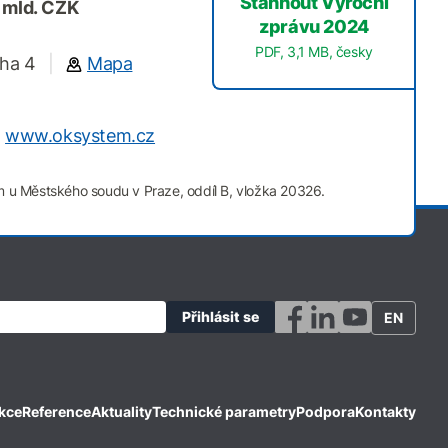
Stáhnout Výroční
1 mld. CZK
zprávu 2024
PDF, 3,1 MB, česky
aha 4
|
Mapa
www.oksystem.cz
 u Městského soudu v Praze, oddíl B, vložka 20326.
EN
kce
Reference
Aktuality
Technické parametry
Podpora
Kontakty