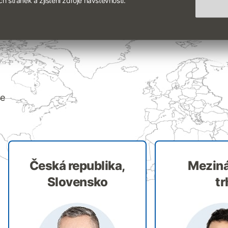
še
Česká republika,
Meziná
Slovensko
tr