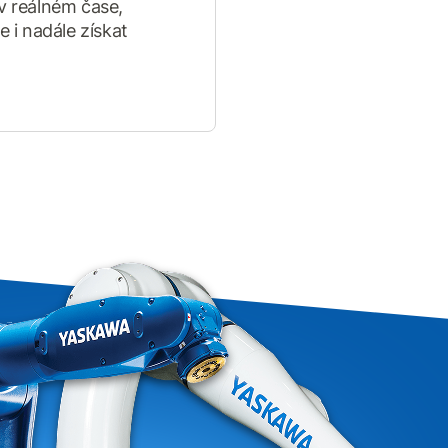
 v reálném čase,
e i nadále získat