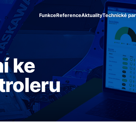
Funkce
Reference
Aktuality
Technické pa
í ke
roleru